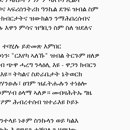
ና ኣፍሪሰንትሪክ ዓንኬል ደገፍ ዝብል ስም
ንክብርታትና ዝውክልን ንማሕበረሰብና
ሉ እዋን ምሳና ዝዓቢን ስም ስለ ዝደለና
ah ተባሂሉ ይድመጽ እምበር
ይኮነን፡ "ርእየካ ኣለኹ" ዝብል ትርጉም ዘለዎ
ብ ጭዋ ሓረግ ንላዕሊ እዩ - ዋጋን ክብርን
 እዩ። ትካልና ስድራቤታት ኔትወርክ
ዝሃንፁሉ፣ ፀገም ዝፈትሑሉን ተነፅሎ
ንምሃብ ዕላማ ኣለዎ። መብዛሕትኡ ግዜ
ምዖም ሕብረተሰብ ዝተራእዩ ኮይኑ
ተላይ ነቶም ስንኩላን ወይ ካልእ
ታት ሕያዋይን ተቐባሊን ሃዋህው