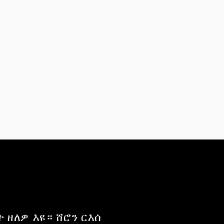
 ዘለዎ እዩ። ሸሮን ርእሰ