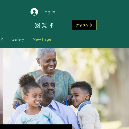
Log In
ምልጋስ
ቡና
Gallery
New Page