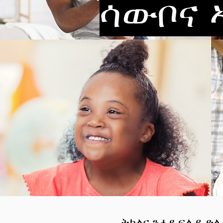
ሳውቦና 
ትካልና ንሓደ ፍሉይ ድሌ