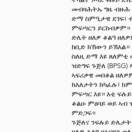
መብዛሕትኡ ግዜ ብዙሕ 
ድማ ስምዒታዊ ደገፍ፣ ተ
ምፍጣርን ይርከብዎም። 
ድሌት ዘለዎ ቆልዓ ዘለ
ከቢድ ክኸውን ይኽእል።
ስለዚ ድማ እዩ ጸለምቲ 
ዝድግፍ ጉጅለ (BPSG)
ኣፍሪቃዊ መበቆል ዘለዎ
ክእለታትን ክካፈሉ፣ ከ
ምፍጣር እዩ። እቲ ፍሉይ
ቆልዑ ምዕባይ ወይ ኣብ 
ምድጋፍ።
ጉጅለና ንፍሉይ ድሌታት
ዘለዎ ቆልዓ ዘዕብዩን ወ