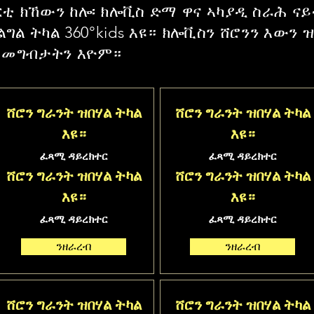
 ክኸውን ከሎ፡ ክሎቪስ ድማ ዋና ኣካያዲ ስራሕ ናይቲ
ግል ትካል 360°kids እዩ። ክሎቪስን ሸሮንን እውን 
 መግብታትን እዮም።
ሸሮን ግራንት ዝበሃል ትካል
ሸሮን ግራንት ዝበሃል ትካል
እዩ።
እዩ።
ፈጻሚ ዳይረክተር
ፈጻሚ ዳይረክተር
ሸሮን ግራንት ዝበሃል ትካል
ሸሮን ግራንት ዝበሃል ትካል
እዩ።
እዩ።
ፈጻሚ ዳይረክተር
ፈጻሚ ዳይረክተር
ንዘራረብ
ንዘራረብ
ሸሮን ግራንት ዝበሃል ትካል
ሸሮን ግራንት ዝበሃል ትካል