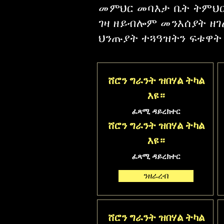
መምህር መባእታ ቤት ትምህርቲ
ገዛ ዘይብሎም መንእሰያት ዘገል
ህንጡያት ተጓዓዝትን ፍቱዋት
ሸሮን ግራንት ዝበሃል ትካል
እዩ።
ፈጻሚ ዳይረክተር
ሸሮን ግራንት ዝበሃል ትካል
እዩ።
ፈጻሚ ዳይረክተር
ንዘራረብ
ሸሮን ግራንት ዝበሃል ትካል