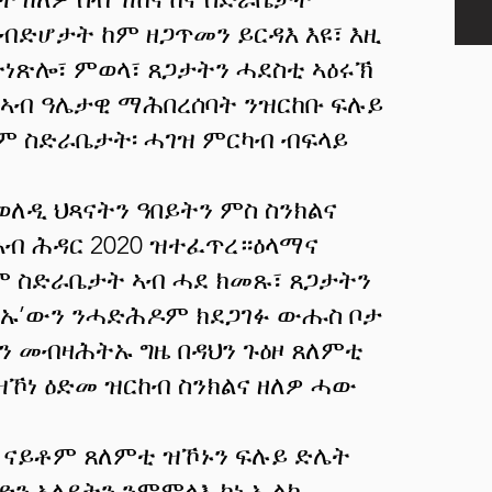
ብድሆታት ከም ዘጋጥመን ይርዳእ እዩ፣ እዚ
ነጽሎ፣ ምወላ፣ ጸጋታትን ሓደስቲ ኣዕሩኽ
ኣብ ዓሌታዊ ማሕበረሰባት ንዝርከቡ ፍሉይ
ዎም ስድራቤታት፡ ሓገዝ ምርካብ ብፍላይ
ወለዲ ህጻናትን ዓበይትን ምስ ስንክልና
 ኣብ ሕዳር 2020 ዝተፈጥረ።ዕላማና
ም ስድራቤታት ኣብ ሓደ ክመጹ፣ ጸጋታትን
ምኡ’ውን ንሓድሕዶም ክደጋገፉ ውሑስ ቦታ
ን መብዛሕትኡ ግዜ በዳህን ጉዕዞ ጸለምቲ
ዝኾነ ዕድመ ዝርከብ ስንክልና ዘለዎ ሓው
 ናይቶም ጸለምቲ ዝኾኑን ፍሉይ ድሌት
ለድን ኣለይትን ንምምላእ ኮነ ኢልካ