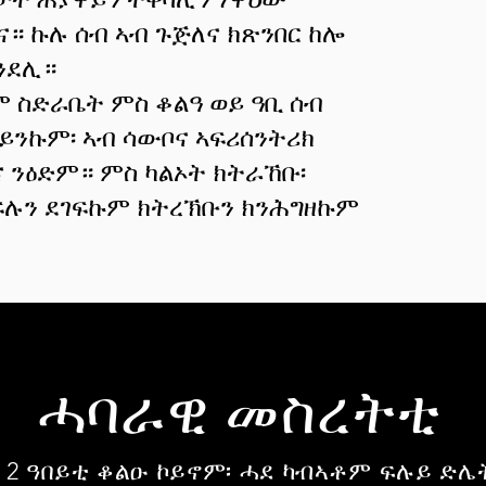
ና። ኩሉ ሰብ ኣብ ጉጅለና ክጽንበር ከሎ
ንደሊ።
 ስድራቤት ምስ ቆልዓ ወይ ዓቢ ሰብ
ይንኩም፡ ኣብ ሳውቦና ኣፍሪሰንትሪክ
ና ንዕድም። ምስ ካልኦት ክትራኸቡ፡
ሉን ደገፍኩም ክትረኽቡን ክንሕግዘኩም
ሓባራዊ መስረትቲ
 2 ዓበይቲ ቆልዑ ኮይኖም፡ ሓደ ካብኣቶም ፍሉይ ድሌት