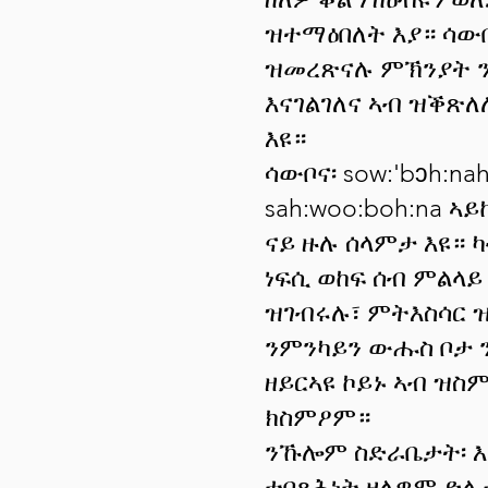
ዝተማዕበለት እያ። ሳውቦ
ዝመረጽናሉ ምኽንያት 
እናገልገለና ኣብ ዝቕጽለ
እዩ።
ሳውቦና፡ sow:'bɔh:n
sah:woo:boh:na ኣ
ናይ ዙሉ ሰላምታ እዩ። ካ
ነፍሲ ወከፍ ሰብ ምልላይ
ዝገብሩሉ፣ ምትእስሳር 
ንምንካይን ውሑስ ቦታ 
ዘይርኣዩ ኮይኑ ኣብ ዝስ
ክስምዖም።
ንኹሎም ስድራቤታት፡ እን
ተበጻሕነት ዘለዎም ድሌ