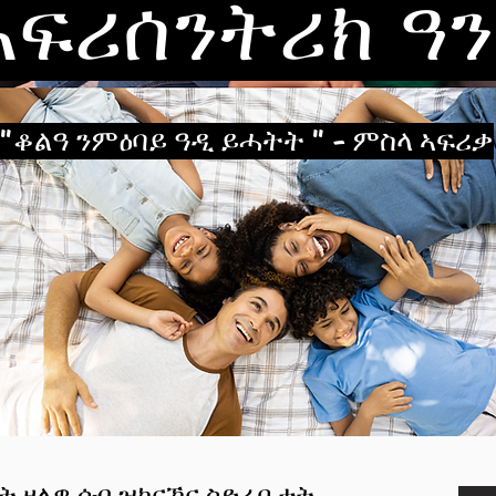
ኣፍሪሰንትሪክ ዓን
"ቆልዓ ንምዕባይ ዓዲ ይሓትት " - ምስላ ኣፍሪቃ
ት ዘለዎ ሰብ ዝከናኸና ስድራቤታት