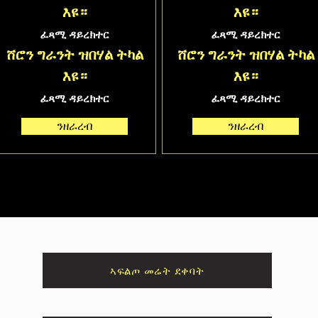
እዩ።
እዩ።
ፈጻሚ ዳይረክተር
ፈጻሚ ዳይረክተር
ሸሮን ግራንት ዝበሃል ትካል
ሸሮን ግራንት ዝበሃል ትካል
እዩ።
እዩ።
ፈጻሚ ዳይረክተር
ፈጻሚ ዳይረክተር
ንዘራረብ
ንዘራረብ
ኣፍልጦ መሬት ደቀባት