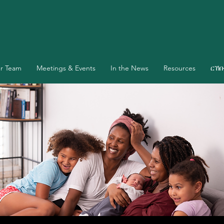
r Team
Meetings & Events
In the News
Resources
ርኸ