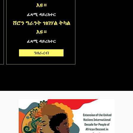
እዩ።
ፈጻሚ ዳይረክተር
ሸሮን ግራንት ዝበሃል ትካል
እዩ።
ፈጻሚ ዳይረክተር
ንዘራረብ