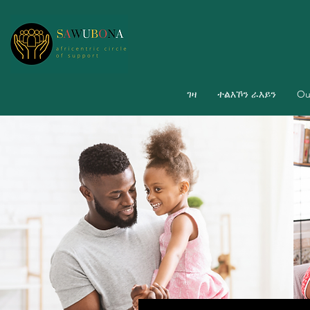
ገዛ
ተልእኾን ራእይን
Ou