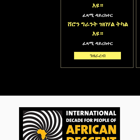
እዩ።
ፈጻሚ ዳይረክተር
ሸሮን ግራንት ዝበሃል ትካል
እዩ።
ፈጻሚ ዳይረክተር
ንዘራረብ