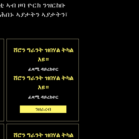
 ኣብ ዞባ ዮርክ ንዝርከቡ
ዝሕበኑ ኣያታትን ኣያታትን፣
ሸሮን ግራንት ዝበሃል ትካል
እዩ።
ፈጻሚ ዳይረክተር
ሸሮን ግራንት ዝበሃል ትካል
እዩ።
ፈጻሚ ዳይረክተር
ንዘራረብ
ሸሮን ግራንት ዝበሃል ትካል