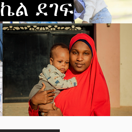
ኬል ደገፍ